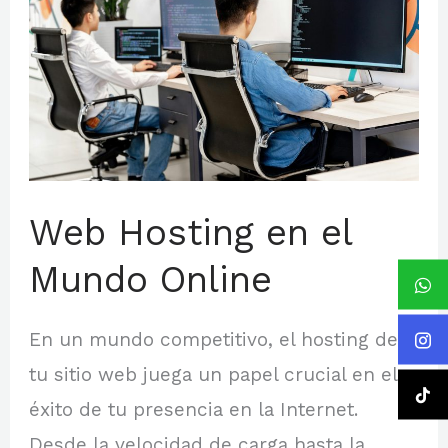
en
el
Mundo
Online
Web Hosting en el
Mundo Online
En un mundo competitivo, el hosting de
tu sitio web juega un papel crucial en el
éxito de tu presencia en la Internet.
Desde la velocidad de carga hasta la