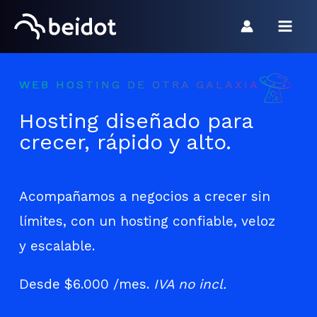
Choose
Ir
a
al
language
contenido
WEB HOSTING DE OTRA GALAXIA
Hosting diseñado para
crecer, rápido y alto.
Acompañamos a negocios a crecer sin
límites, con un hosting confiable, veloz
y escalable.
Desde
$6.000
/mes.
IVA no incl.