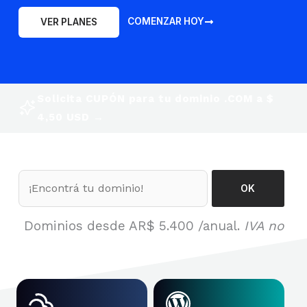
COMENZAR HOY
VER PLANES
Solicita CUPÓN para tu dominio .COM a $
4,50 USD →
Dominios desde AR
$ 5.400
/anual.
IVA no
incl.