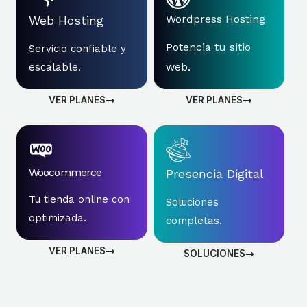
Wordpress Hosting
Web Hosting
Potencia tu sitio
Servicio confiable y
web.
escalable.
VER PLANES
VER PLANES
Woocommerce
Presencia Digital
Tu tienda online con
Soluciones
optimizada.
completas.
VER PLANES
SOLUCIONES