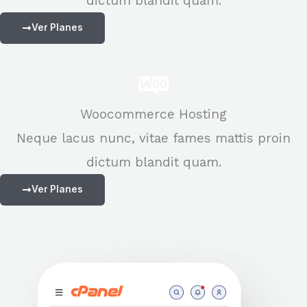
dictum blandit quam.
o
!
Ver Planes
Woocommerce Hosting
Neque lacus nunc, vitae fames mattis proin
dictum blandit quam.
Ver Planes