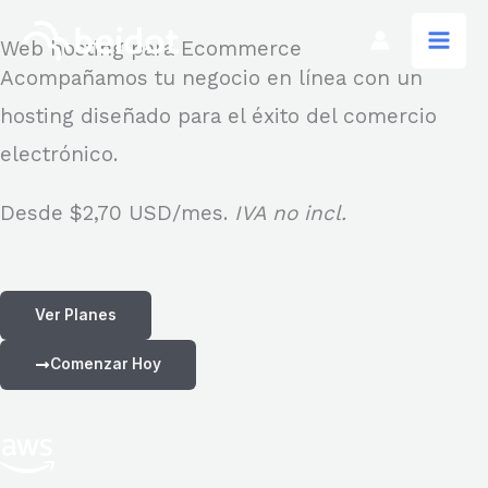
Choose
Ir
a
Web hosting para Ecommerce
al
language
Acompañamos tu negocio en línea con un
contenido
hosting diseñado para el éxito del comercio
electrónico.
Desde
$2,70 USD
/mes.
IVA no incl.
Ver Planes
Comenzar Hoy