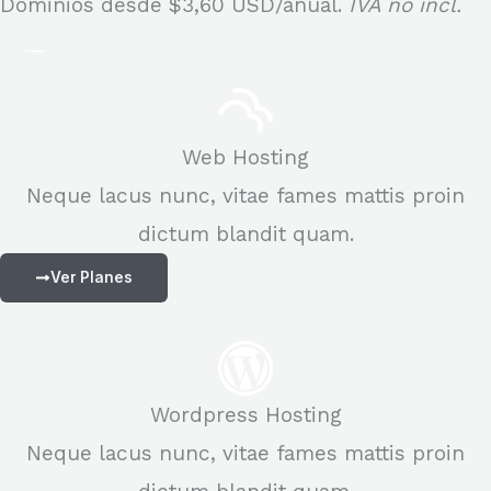
Dominios desde
$3,60 USD
/anual.
IVA no incl.
s
t
r
a
Web Hosting
t
Neque lacus nunc, vitae fames mattis proin
u
dictum blandit quam.
d
Ver Planes
o
m
i
Wordpress Hosting
n
Neque lacus nunc, vitae fames mattis proin
i