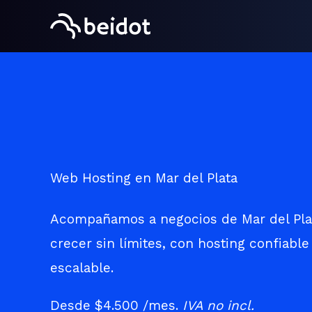
Choose
Ir
a
al
language
contenido
Web Hosting en Mar del Plata
Acompañamos a negocios de Mar del Pla
crecer sin límites, con hosting confiable
escalable.
Desde
$4.500
/mes.
IVA no incl.