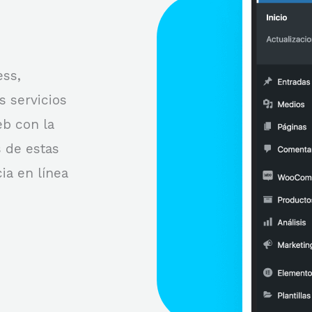
ess,
 servicios
eb con la
s de estas
ia en línea