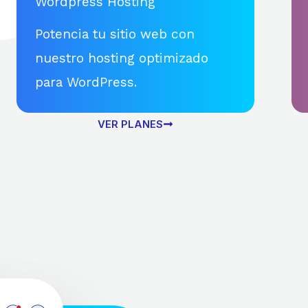
Wordpress Hosting
Potencia tu sitio web con
nuestro hosting optimizado
para WordPress.
VER PLANES