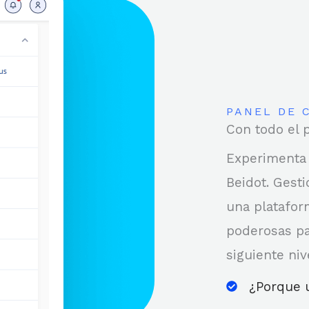
PANEL DE 
Con todo el 
Experimenta 
Beidot. Gest
una platafor
poderosas par
siguiente niv
¿Porque 