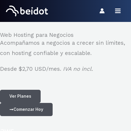
Choose
Skip
a
to
language
content
Web Hosting para Negocios
Acompañamos a negocios a crecer sin límites,
con hosting confiable y escalable.
Desde
$2,70 USD
/mes.
IVA no incl.
Ver Planes
Comenzar Hoy